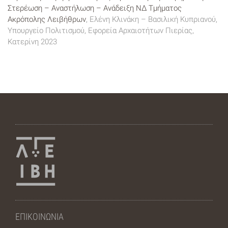
Στερέωση – Αναστήλωση – Ανάδειξη ΝΔ Τμήματος
Ακρόπολης Λειβήθρων
, Ελένη Κλινάκη – Βασιλική Κυπριανού,
Υπουργείο Πολιτισμού, Εφορεία Αρχαιοτήτων Πιερίας,
Κατερίνη 2023
ΕΠΙΚΟΙΝΩΝΙΑ